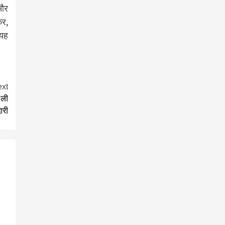
 और
कर,
 यह
xt
 ली
दारी