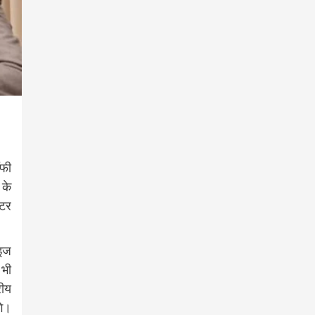
ॉफी
 के
ीटर
ाइज
 भी
रीय
गे।