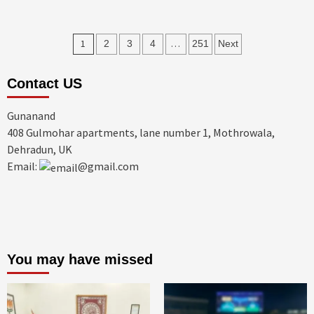
Posts
1
…
2
3
4
251
Next
pagination
Contact US
Gunanand
408 Gulmohar apartments, lane number 1, Mothrowala,
Dehradun, UK
Email:
@gmail.com
You may have missed