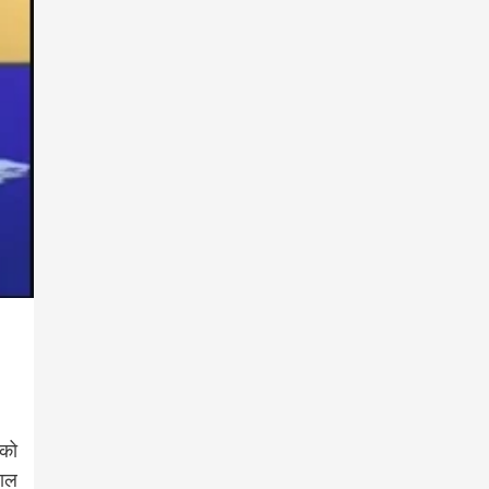
 को
वाल