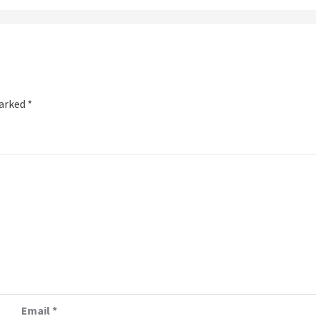
marked
*
Email
*