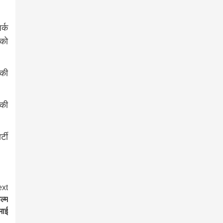
र्क
 को
 की
 की
्टी
xt
ल्म
माई