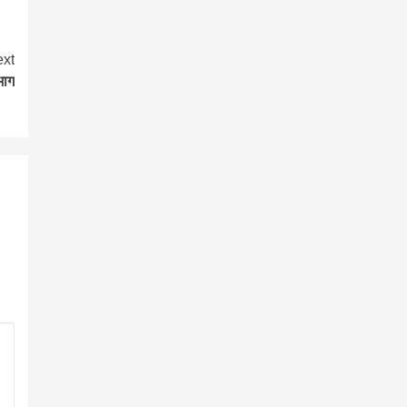
xt
भाग