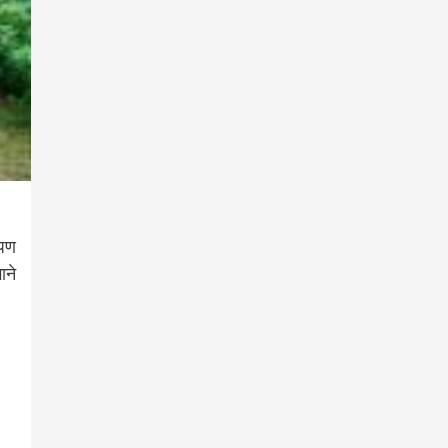
ोपण
ाने