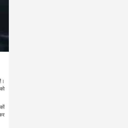
है।
 को
कों
 कर