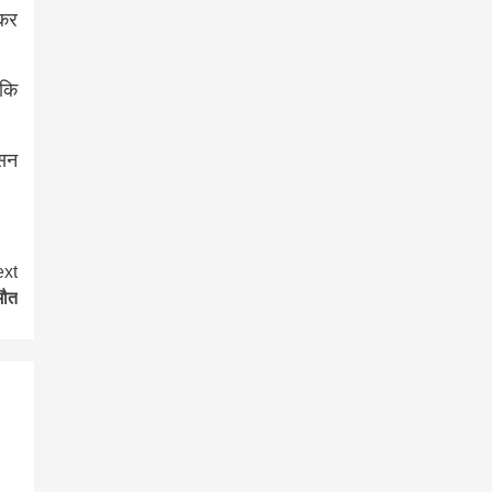
 कर
 कि
ासन
xt
मौत