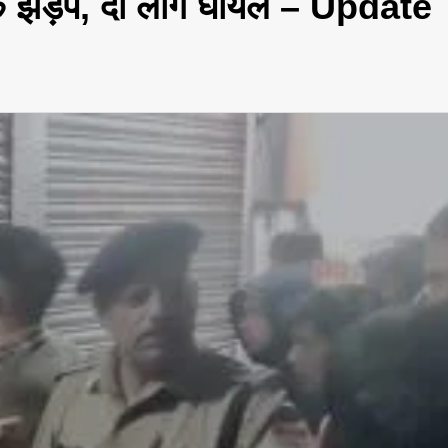
ंसक झड़प, दो लोग घायल – Update