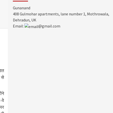
Gunanand
408 Gulmohar apartments, lane number 1, Mothrowala,
Dehradun, UK
Email:
@gmail.com
गात
 से
ंने
-वे
 पर