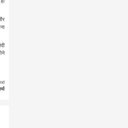
 ही
 और
जना
ोदी
ोने
xt
्या