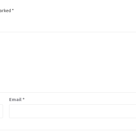
marked
*
Email
*