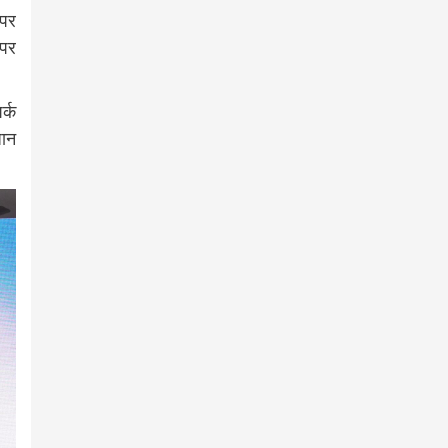
 पर
 पर
र्क
धान