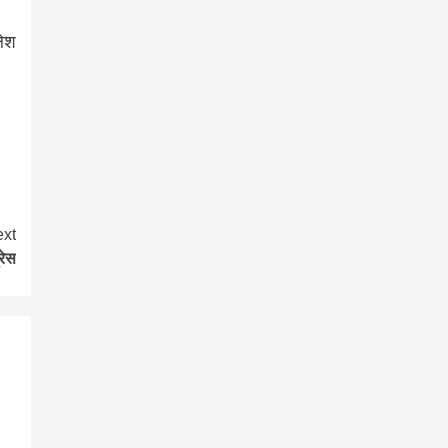
लेश
xt
रेस