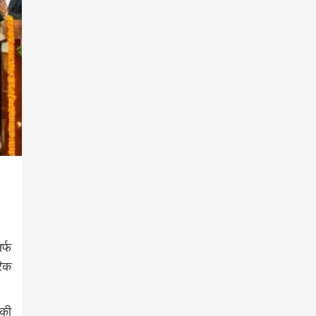
र्फ
रिक
 की