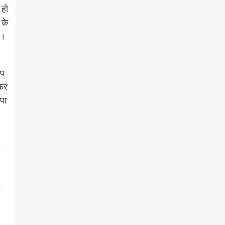
 हो
 के
ा।
्प
 कर
जपा