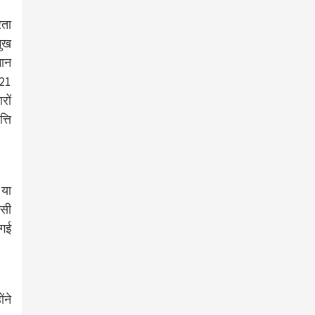
रता
मुख
मान
 21
रों
्ति
 या
ीसी
 गई
ंने