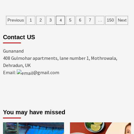
Posts
4
…
Previous
1
2
3
5
6
7
150
Next
pagination
Contact US
Gunanand
408 Gulmohar apartments, lane number 1, Mothrowala,
Dehradun, UK
Email:
@gmail.com
You may have missed